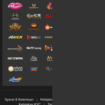
paling terbaik. Disamping itu, ada banyak juga perkara yang boleh anda
ketahui. Dalam beberapa perkara, memang boleh membantu anda menjadi
semakin yakin dalam hal pengetahuan dan skill anda dalam bermain,jika
anda tertarik dengan jenis permainan yang mungkin belum anda kuasai
dengan baik,maka anda boleh melatih kemahiran bermain anda dengan
mencuba taruhan dengan modal yang kecil dulu.jangan pernah bertaruh
dalam jumlah yang besar untuk permainan yang belum anda yakini,dimana
hanya akan membawa kekalahan.
Pintar dan Cermat dalam Mengatur Keuangan
Sebagai seorang pejudi sejati kunci sukses adalah mengatur keuangan
dengan baik,meskipun anda seorang pejudi yang hebat dan sering
memenangkan taruhan akan tetapi anda tidak bisa mengatur keuangan
dengan baik,maka akan ada saat dimana anda sedang tidak beruntung anda
akan menghabiskan semua uang anda di meja perjudian casino
online,mengontrol diri dengan mengatur uang khusus untuk taruhan online
akan membuat semua permainan dapat anda mainkan dengan tenang dan
baik,jika anda ingin menjadi pejudi yang sukses maka kuasai dan kendalikan
uang dan waktu bermain dengan benar dan tepat. Nah,demikianlah
penjelasan tentang bagaimana anda perlu bermain dengan pintar dan
cermat di casino online,jika anda merupakan pemula yang tertarik untuk
mencari keuntungan yang tidak memiliki batas dan kerja keras anda bisa
bergabung di situs casino online terpercaya uw88 yang dimana
menyediakan semua permainan online dengan lengkap dan memiliki
Syarat & Ketentuan
|
Kebijakan Privasi
|
Kebijakan Cookie
|
layanan pelanggan yang 24 jam online,silakan mengunjung situs uw88 untuk
Kebijakan KYC
|
Tanggung Jawab Bermain