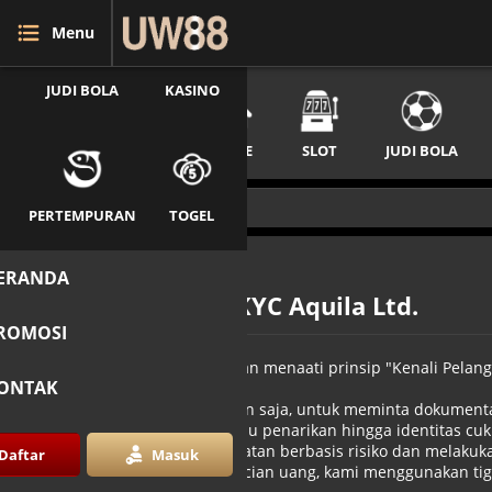
Menu
JUDI BOLA
KASINO
HOME
SLOT
JUDI BOLA
PERTEMPURAN
TOGEL
ERANDA
Kebijakan KYC Aquila Ltd.
ROMOSI
Perusahaan mematuhi dan menaati prinsip "Kenali Pelangg
ONTAK
tuntas.
Perusahaan berhak, kapan saja, untuk meminta dokumenta
layanan, pembayaran, atau penarikan hingga identitas cuk
Kami mengambil pendekatan berbasis risiko dan melakukan
Daftar
Masuk
dengan peraturan pencucian uang, kami menggunakan tiga t