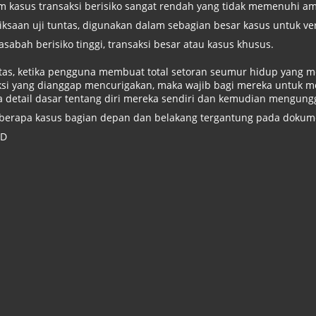
m kasus transaksi berisiko sangat rendah yang tidak memenuhi a
saan uji tuntas, digunakan dalam sebagian besar kasus untuk verif
abah berisiko tinggi, transaksi besar atau kasus khusus.
atas, ketika pengguna membuat total setoran seumur hidup yang 
si yang dianggap mencurigakan, maka wajib bagi mereka untuk m
detail dasar tentang diri mereka sendiri dan kemudian mengung
beberapa kasus bagian depan dan belakang tergantung pada dokum
ID