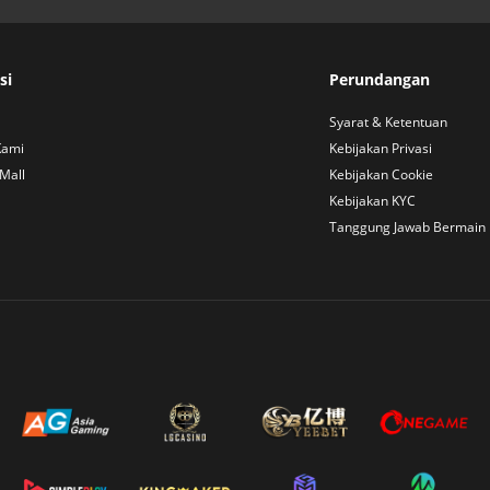
si
Perundangan
Syarat & Ketentuan
Kami
Kebijakan Privasi
Mall
Kebijakan Cookie
Kebijakan KYC
Tanggung Jawab Bermain