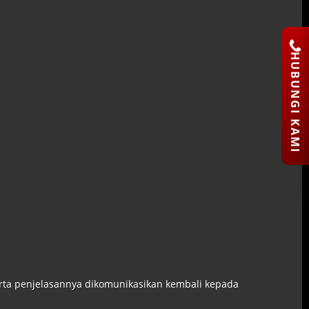
HUBUNGI KAMI
erta penjelasannya dikomunikasikan kembali kepada