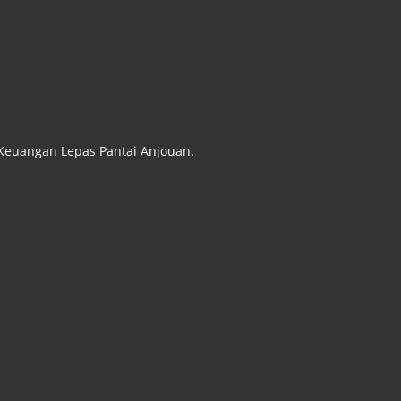
s Keuangan Lepas Pantai Anjouan.