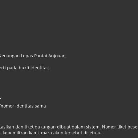
s Keuangan Lepas Pantai Anjouan.
i pada bukti identitas.
s
o/nomor identitas sama
ntasikan dan tiket dukungan dibuat dalam sistem. Nomor tiket bes
kepemilikan kami, maka akun tersebut disetujui.