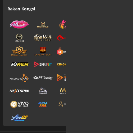
penjudi dari berbagai penjuru akhirnya hadir di Indonesia yaitu platform judi
terbaik, terpercaya dan dibekali juga kesenangan maksimal yang di
Rakan Kongsi
dapatkan disini.
Bandar bola
adalah salah satu tema terbaik yang diburu
para penjudi kelas kakap yang ingin bertaruh untuk menebak pemenang
pertandingan sepak bola. Faktor ketepatan dalam memprediksi tim akan
membutuhkan perhatian khusus yang maksimal. Bahkan para generasi
milenial yang kini tergabung dalam komunitas penjudi sekarang juga
berlomba-lomba memburu kesenangan judi dari bandar bola Indonesia.
Kesenangan bandar bola online Indonesia dapat Anda nikmati juga sebagai
hiburan bersama kerabat dan kawan untuk bertaruh dalam permainan seru.
Indonesia bandar bola di UW88 juga sangat dikagumi para pecinta kasino
Indonesia yang berada di luar negri. Karena UW88 dengan susah payah
telah membangun kepercayaan para pecinta kasino dan sekaranglah saat
yang tepat bagi Anda untuk menggunakan platform ini sebagai platform
utama untuk sesi menarik perjudian Anda.
Taruhan Sabung Ayam – Mirip dengan menebak pemenang
sepak bola?
Bisa dikatakan bahwa tema
sabung ayam Indonesia
ini agaknya memang
beda tipis dengan taruhan seperti bandar bola Indonesia ataupun agen judi
bola Indonesia. kesamaannya adalah menebak salah satu pemenang dari
dua tim yang bertarung di lapangan. Sedangkan pada sabung ayam
Indonesia ini adalah ayam yang berkelahi satu lawan satu yang bahkan tema
ini sering kali membuat hati gentar karena biasanya ayam-ayam jantan ini
berkelahi hingga meregang nyawa. Memang sedikit kejam kedengarannya