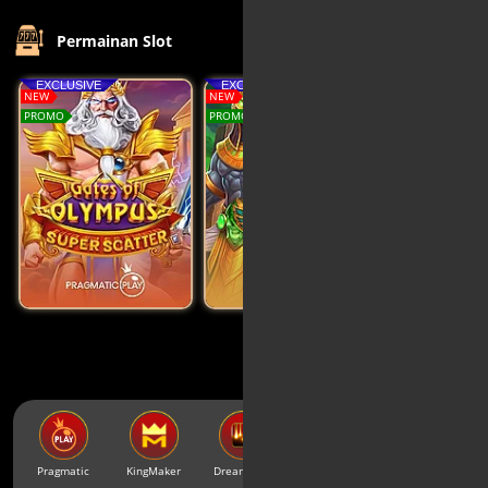
Permainan Slot
Lihat Semua
Gates Of Olympus Super
Fury of Anubis
Sweet Bonanza S
Scatter
Pragmatic
KingMaker
DreamTech
Playtech
918Kiss