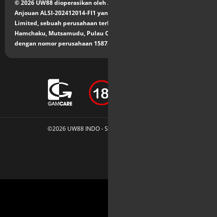
© 2026 UW88 dioperasikan oleh Aquila Ltd di bawah lisensi
Anjouan ALSI-202412014-FI1 yang dikeluarkan untuk Aquila
Limited, sebuah perusahaan terbatas dengan kantor terdaftar di
Hamchaku, Mutsamudu, Pulau Otonom, Uni Anjauan Komoro,
dengan nomor perusahaan 15873.
©2026 UW88 INDO - Semua Hak Terpelihara.