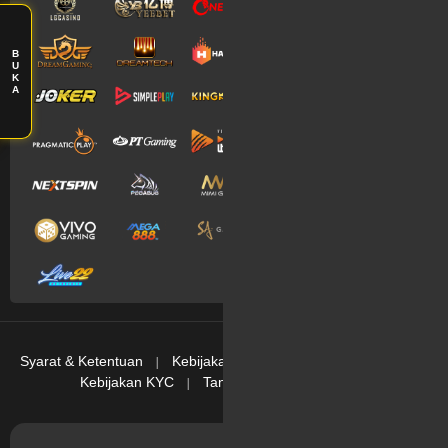
HUBUNGI KAMI
BUKA
Syarat & Ketentuan
|
Kebijakan Privasi
|
Kebijakan Cookie
|
Kebijakan KYC
|
Tanggung Jawab Bermain