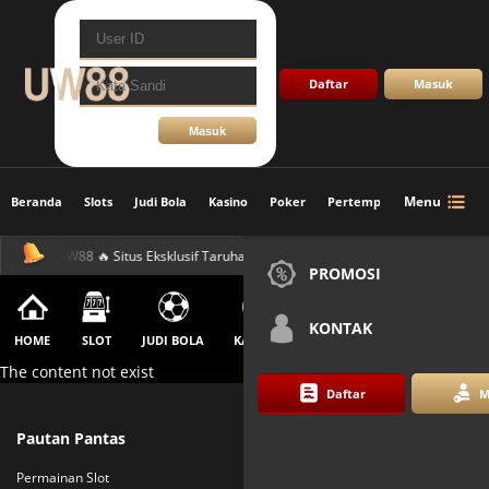
SLOT
JUDI BOLA
Daftar
Masuk
POKER
PERTEMPURAN
Menu
Beranda
Slots
Judi Bola
Kasino
Poker
Pertempuran
Togel
BERANDA
tang Di UW88 🔥 Situs Eksklusif Taruhan Bola, Casino, Slot, Togel Terbaik & T
PROMOSI
KONTAK
HOME
SLOT
JUDI BOLA
KASINO
POKER
PERTEMPURAN
The content not exist
Daftar
M
Pautan Pantas
Informasi
Permainan Slot
Promosi